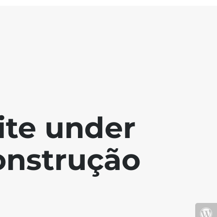
ite under
onstrução