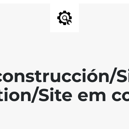
 construcción/S
tion/Site em c